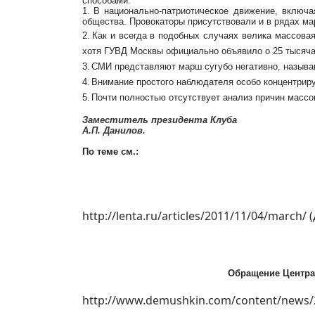
способами:
1.
В национально-патриотическое движение, включа
общества. Провокаторы присутствовали и в рядах м
2.
Как и всегда в подобных случаях велика массова
хотя ГУВД Москвы официально объявило о 25 тысяча
3.
СМИ представляют марш сугубо негативно, называю
4.
Внимание простого наблюдателя особо концентрир
5.
Почти полностью отсутствует анализ причин массо
Заместитель президента Клуба
А.П. Данилов.
По теме см.:
http://lenta.ru/articles/2011/11/04/march/
(
Обращение Централ
http://www.demushkin.com/content/news/