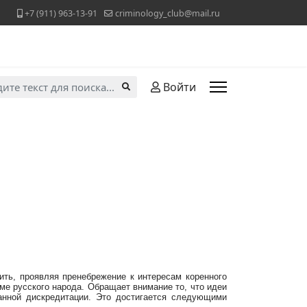
+7 (911) 963-13-91
criminology_club@mail.ru
ь...
Войти
ть, проявляя пренебрежение к интересам коренного
е русского народа. Обращает внимание то, что идеи
анной дискредитации. Это достигается следующими