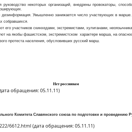
я руководство некоторых организаций, внедрены провокаторы, способ
арширующих.
я дезинформация. Умышленно занижается число участвующих в марше. В
х собравшихся.
т его участников скинхедами, экстремистами, хулиганами, неоязычник
уют на якобы фашистском, экстремистском характере марша, на опасно
вого протеста населения, обусловивших русский марш.
Нет россиянам
дата обращения: 05.11.11)
ьного Комитета Славянского союза по подготовке и проведению Р
222/6612.html
(дата обращения: 05.11.11)