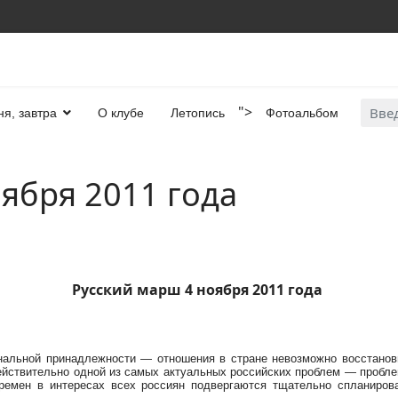
Искат
">
ня, завтра
О клубе
Летопись
Фотоальбом
ября 2011 года
Русский марш 4 ноября 2011 года
альной принадлежности — отношения в стране невозможно восстанови
йствительно одной из самых актуальных российских проблем — проблем
ремен в интересах всех россиян подвергаются тщательно спланиров