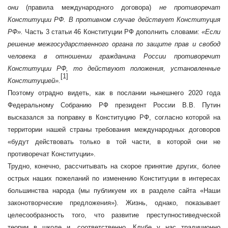
они
(правила международного договора)
не противоречат
Конституции РФ. В противном случае действует Конституция
РФ».
Часть 3 статьи 46 Конституции РФ дополнить словами:
«Если
решение межгосударственного органа по защите прав и свобод
человека в отношении гражданина России противоречит
Конституции РФ, то действуют положения, установленные
[1]
Конституцией».
Поэтому отрадно видеть, как в послании нынешнего 2020 года
Федеральному Собранию РФ президент России В.В. Путин
высказался за поправку в Конституцию РФ, согласно которой на
территории нашей страны требования международных договоров
«будут действовать только в той части, в которой они не
противоречат Конституции».
Трудно, конечно, рассчитывать на скорое принятие других, более
острых наших пожеланий по изменению Конституции в интересах
большинства народа (мы публикуем их в разделе сайта «
Наши
законотворческие предложения
»). Жизнь, однако, показывает
целесообразность того, что развитие преступностиведческой
теории в школе и, соответственно, Клубе у нас традиционно