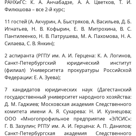
РАНХиГС: К. А. Анчабадзе, А. А. Цветков, Т. И.
Филюшова – все 2-й курс;
11 гостей (А. Акчурин, А. Быстряков, А. Васильев, Д. Б.
Игнатьев, Н. В. Кофырин, Е. В. Митрохина, В. С.
Пантилеенко, Н. В. Патрушева, М. А. Пахомова, Н. А.
Силаева, С. В. Янкин);
2 аспиранта (РГПУ им. А. И. Герцена: К. А. Логинов,
Санкт-Петербургский юридический институт
(филиал) Университета прокуратуры Российской
Федерации: Е. А. Зуева);
7 кандидатов юридических наук (Дагестанский
государственный университет народного хозяйства:
Д. М. Гаджиев; Московская академия Следственного
комитета имени А. Я. Сухарева: Н. И. Кузнецова;
ООО «Многопрофильное предприятие «ЭЛСИС»:
Г. В. Зазулин; РГПУ им. А. И. Герцена: А. П. Данилов;
Санкт-Петербургская академия Следственного