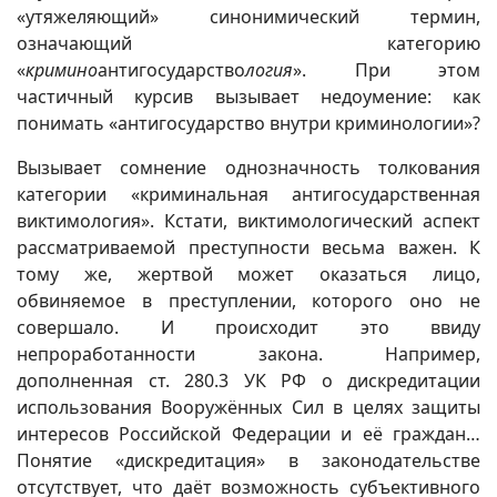
«утяжеляющий» синонимический термин,
означающий категорию
«
кримино
антигосударство
логия
». При этом
частичный курсив вызывает недоумение: как
понимать «антигосударство внутри криминологии»?
Вызывает сомнение однозначность толкования
категории «криминальная антигосударственная
виктимология». Кстати, виктимологический аспект
рассматриваемой преступности весьма важен. К
тому же, жертвой может оказаться лицо,
обвиняемое в преступлении, которого оно не
совершало. И происходит это ввиду
непроработанности закона. Например,
дополненная ст. 280.3 УК РФ о дискредитации
использования Вооружённых Сил в целях защиты
интересов Российской Федерации и её граждан…
Понятие «дискредитация» в законодательстве
отсутствует, что даёт возможность субъективного